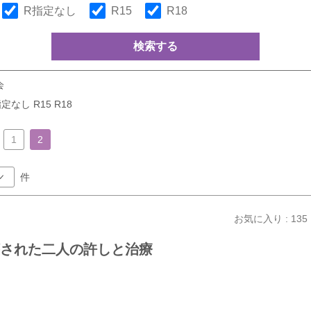
R指定なし
R15
R18
検索する
会
定なし R15 R18
1
2
件
お気に入り : 135
】壊された二人の許しと治療