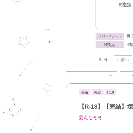
R指定
フリーワード
再
R指定
R指
41
前へ
件
長編
完結
R18
【R-18】【完結
雲走もそそ