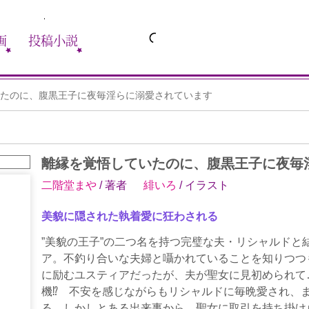
画
投稿小説
たのに、腹黒王子に夜毎淫らに溺愛されています
離縁を覚悟していたのに、腹黒王子に夜毎
二階堂まや
/ 著者
緋いろ
/ イラスト
美貌に隠された執着愛に狂わされる
”美貌の王子”の二つ名を持つ完璧な夫・リシャルドと
ア。不釣り合いな夫婦と囁かれていることを知りつつ
に励むユスティアだったが、夫が聖女に見初められて
機⁉ 不安を感じながらもリシャルドに毎晩愛され、
る。しかしとある出来事から、聖女に取引を持ち掛け