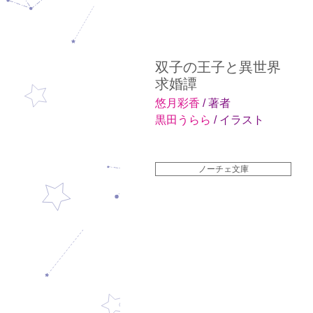
双子の王子と異世界
求婚譚
悠月彩香
/ 著者
黒田うらら
/ イラスト
ノーチェ文庫