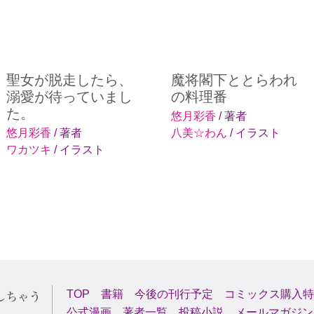
聖女が脱走したら、
魔将閣下ととらわれ
溺愛が待っていまし
の料理番
た。
悠月彩香
/ 著者
悠月彩香
/ 著者
八美☆わん
/ イラスト
ワカツキ
/ イラスト
TOP
書籍
今後の刊行予定
コミックス購入特
公式漫画
著者一覧
投稿小説
メールマガジン