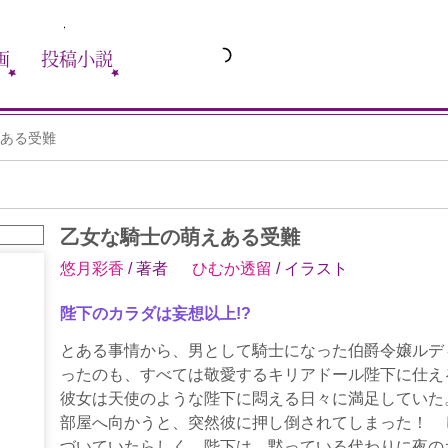
画
投稿小説
ある受難
乙女な騎士の萌えある受難
悠月彩香
/ 著者
ひむか透留
/ イラスト
陛下のカラダは妄想以上!?
とある事情から、男として騎士になった伯爵令嬢ルデ
ったのも、すべては敬愛するキリアドール陛下に仕え
彼女は天使のような陛下に悶える日々に満足していた
部屋へ向かうと、突然彼に押し倒されてしまった！ 
づいていたらしく、陛下は、黙っている代わりに夜の