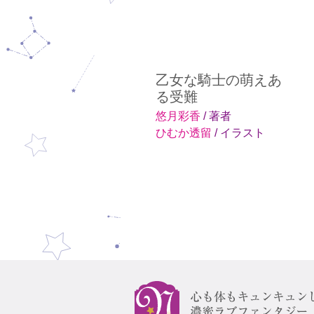
乙女な騎士の萌えあ
る受難
悠月彩香
/ 著者
ひむか透留
/ イラスト