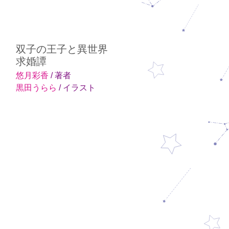
双子の王子と異世界
求婚譚
悠月彩香
/ 著者
黒田うらら
/ イラスト