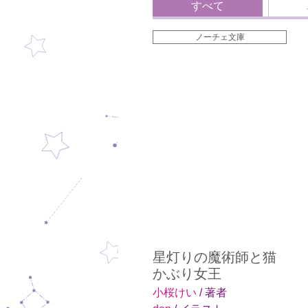
すべて
ノーチェ文庫
星灯りの魔術師と猫
かぶり女王
小桜けい
/ 著者