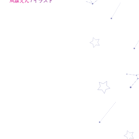
蔦森えん
/ イラスト