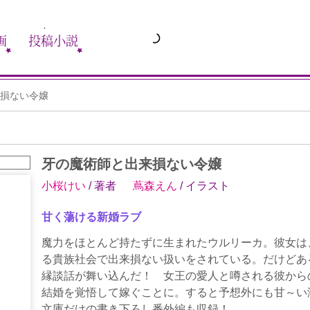
画
投稿小説
損ない令嬢
牙の魔術師と出来損ない令嬢
小桜けい
/ 著者
蔦森えん
/ イラスト
甘く蕩ける新婚ラブ
魔力をほとんど持たずに生まれたウルリーカ。彼女は
る貴族社会で出来損ない扱いをされている。だけどあ
縁談話が舞い込んだ！ 女王の愛人と噂される彼から
結婚を覚悟して嫁ぐことに。すると予想外にも甘～
文庫だけの書き下ろし番外編も収録！