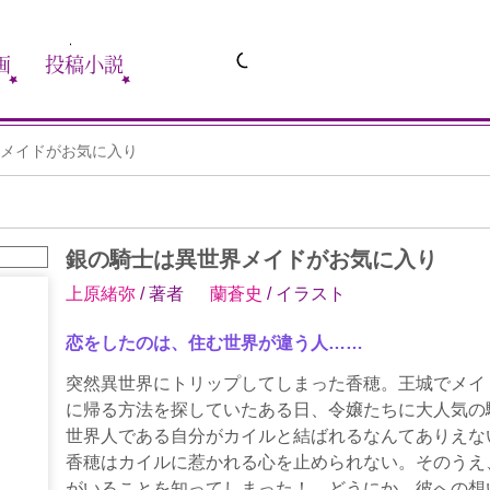
画
投稿小説
メイドがお気に入り
銀の騎士は異世界メイドがお気に入り
上原緒弥
/ 著者
蘭蒼史
/ イラスト
恋をしたのは、住む世界が違う人……
突然異世界にトリップしてしまった香穂。王城でメイ
に帰る方法を探していたある日、令嬢たちに大人気の
世界人である自分がカイルと結ばれるなんてありえな
香穂はカイルに惹かれる心を止められない。そのうえ
がいることを知ってしまった！ どうにか、彼への想