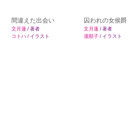
間違えた出会い
囚われの女侯爵
文月蓮
/ 著者
文月蓮
/ 著者
コトハ
/ イラスト
瀧順子
/ イラスト