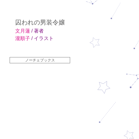
囚われの男装令嬢
文月蓮
/ 著者
瀧順子
/ イラスト
ノーチェブックス