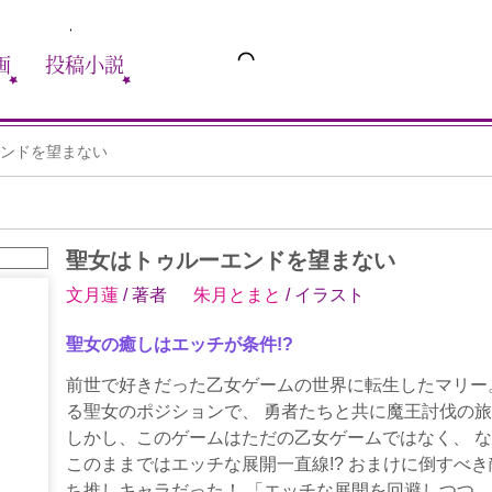
画
投稿小説
ンドを望まない
聖女はトゥルーエンドを望まない
文月蓮
/ 著者
朱月とまと
/ イラスト
聖女の癒しはエッチが条件!?
前世で好きだった乙女ゲームの世界に転生したマリー
る聖女のポジションで、 勇者たちと共に魔王討伐の
しかし、このゲームはただの乙女ゲームではなく、 
このままではエッチな展開一直線!? おまけに倒すべ
ち推しキャラだった！ 「エッチな展開を回避しつつ、