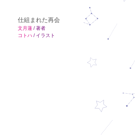
仕組まれた再会
文月蓮
/ 著者
コトハ
/ イラスト