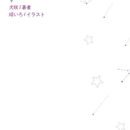
犬咲
/ 著者
緋いろ
/ イラスト