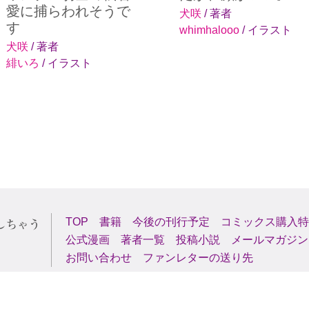
愛に捕らわれそうで
犬咲
/ 著者
す
whimhalooo
/ イラスト
犬咲
/ 著者
緋いろ
/ イラスト
TOP
書籍
今後の刊行予定
コミックス購入特
公式漫画
著者一覧
投稿小説
メールマガジン
お問い合わせ
ファンレターの送り先
Copyright (C) 2000-2026 AlphaPolis Co.,Ltd. All Rights Reserved.