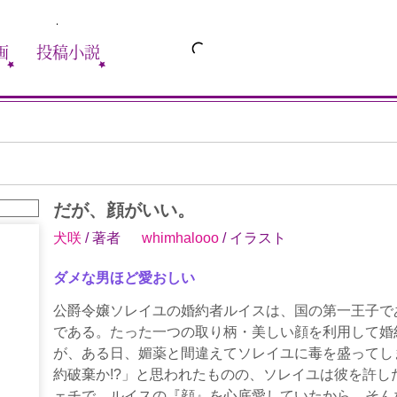
画
投稿小説
だが、顔がいい。
犬咲
/ 著者
whimhalooo
/ イラスト
ダメな男ほど愛おしい
公爵令嬢ソレイユの婚約者ルイスは、国の第一王子で
である。たった一つの取り柄・美しい顔を利用して婚
が、ある日、媚薬と間違えてソレイユに毒を盛ってし
約破棄か!?」と思われたものの、ソレイユは彼を許し
ェチで、ルイスの『顔』を心底愛していたから。そん