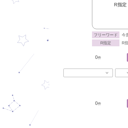
R指定
フリーワード
今
R指定
R指
0
件
0
件