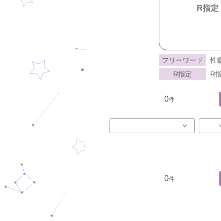
R指定
フリーワード
性
R指定
R指
0
件
0
件