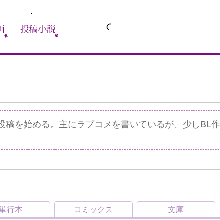
画
投稿小説
eb投稿を始める。主にラブコメを書いているが、少しBL
単行本
コミックス
文庫