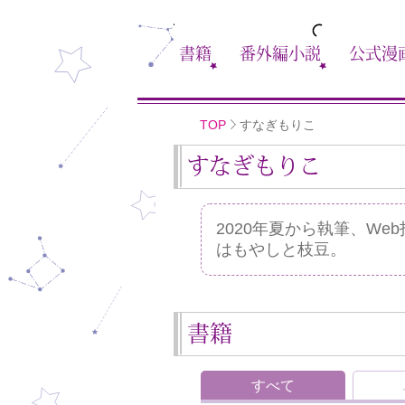
書籍
番外編小説
公式漫
TOP
すなぎもりこ
すなぎもりこ
2020年夏から執筆、W
はもやしと枝豆。
書籍
すべて