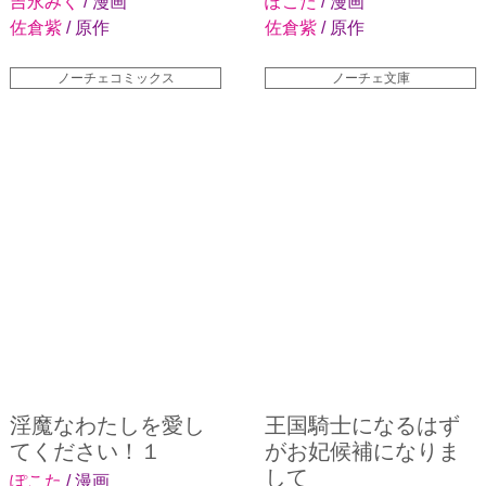
吉永みく
/ 漫画
ぽこた
/ 漫画
佐倉紫
/ 原作
佐倉紫
/ 原作
ノーチェコミックス
ノーチェ文庫
淫魔なわたしを愛し
王国騎士になるはず
てください！１
がお妃候補になりま
して
ぽこた
/ 漫画