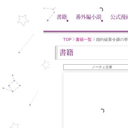
書籍
番外編小説
公式漫
TOP
書籍一覧
婚約破棄令嬢の華
書籍
ノーチェ文庫