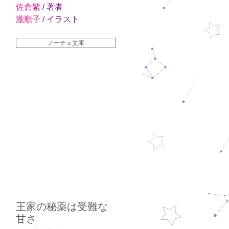
佐倉紫
/ 著者
瀧順子
/ イラスト
ノーチェ文庫
王家の秘薬は受難な
甘さ