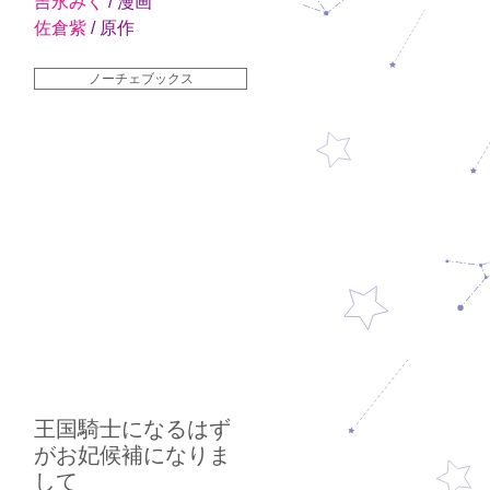
吉永みく
/ 漫画
佐倉紫
/ 原作
ノーチェブックス
王国騎士になるはず
がお妃候補になりま
して