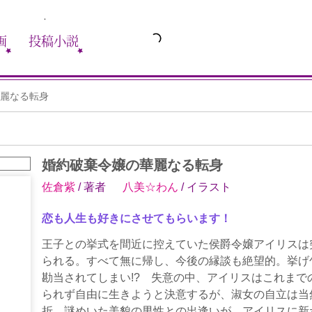
画
投稿小説
麗なる転身
婚約破棄令嬢の華麗なる転身
佐倉紫
/ 著者
八美☆わん
/ イラスト
恋も人生も好きにさせてもらいます！
王子との挙式を間近に控えていた侯爵令嬢アイリスは
られる。すべて無に帰し、今後の縁談も絶望的。挙げ
勘当されてしまい!? 失意の中、アイリスはこれまで
られず自由に生きようと決意するが、淑女の自立は当
折、謎めいた美貌の男性との出逢いが、アイリスに新