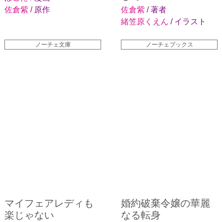
佐倉紫
/ 原作
佐倉紫
/ 著者
緒笠原くえん
/ イラスト
ノーチェ文庫
ノーチェブックス
マイフェアレディも
婚約破棄令嬢の華麗
楽じゃない
なる転身