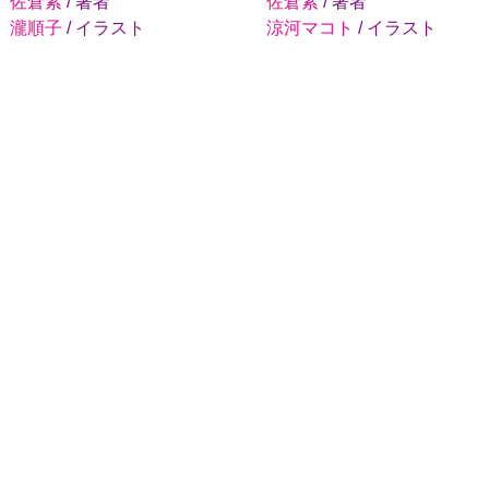
佐倉紫
/ 著者
佐倉紫
/ 著者
瀧順子
/ イラスト
涼河マコト
/ イラスト