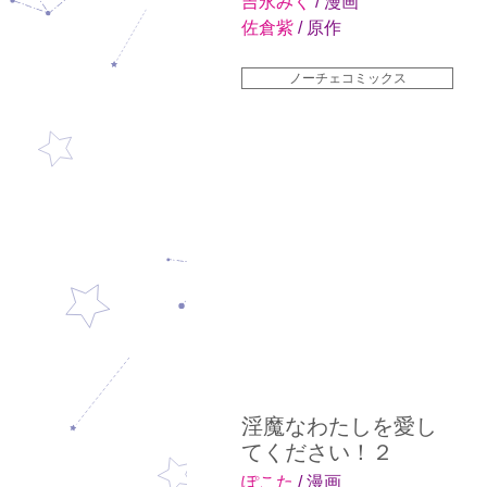
吉永みく
/ 漫画
佐倉紫
/ 原作
ノーチェコミックス
淫魔なわたしを愛し
てください！２
ぽこた
/ 漫画