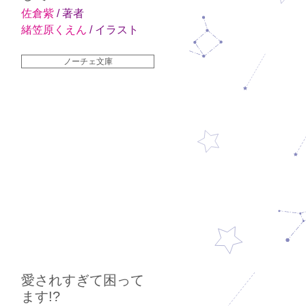
佐倉紫
/ 著者
緒笠原くえん
/ イラスト
ノーチェ文庫
愛されすぎて困って
ます!?