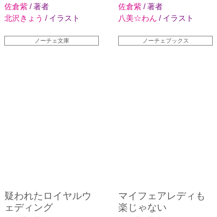
佐倉紫
/ 著者
佐倉紫
/ 著者
北沢きょう
/ イラスト
八美☆わん
/ イラスト
ノーチェ文庫
ノーチェブックス
疑われたロイヤルウ
マイフェアレディも
ェディング
楽じゃない