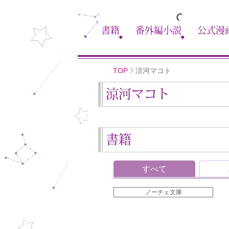
書籍
番外編小説
公式漫
TOP
涼河マコト
涼河マコト
書籍
すべて
ノーチェ文庫