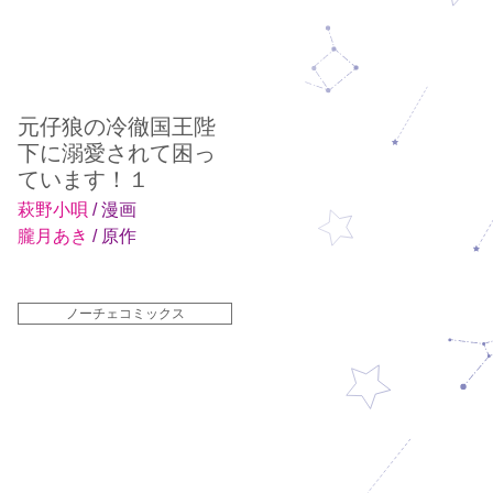
元仔狼の冷徹国王陛
下に溺愛されて困っ
ています！１
萩野小唄
/ 漫画
朧月あき
/ 原作
ノーチェコミックス