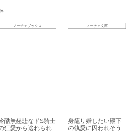
件
ノーチェブックス
ノーチェ文庫
冷酷無慈悲なドS騎士
身籠り婚したい殿下
の狂愛から逃れられ
の執愛に囚われそう