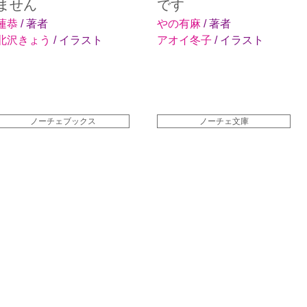
ません
です
蓮恭
/ 著者
やの有麻
/ 著者
北沢きょう
/ イラスト
アオイ冬子
/ イラスト
ノーチェブックス
ノーチェ文庫