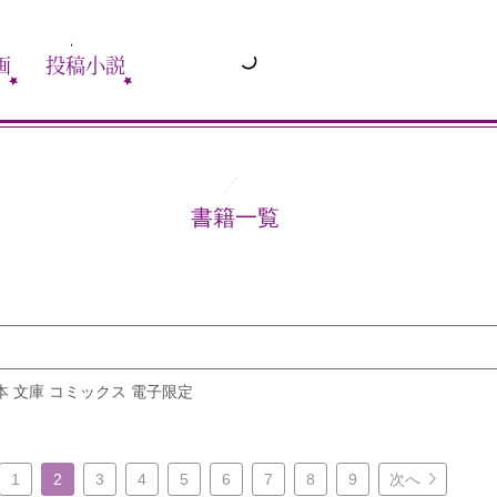
画
投稿小説
書籍一覧
本 文庫 コミックス 電子限定
1
2
3
4
5
6
7
8
9
次へ