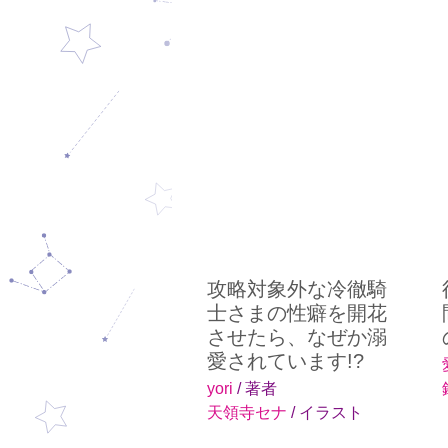
攻略対象外な冷徹騎
士さまの性癖を開花
させたら、なぜか溺
愛されています!?
yori
/ 著者
天領寺セナ
/ イラスト