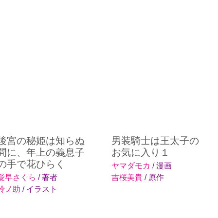
後宮の秘姫は知らぬ
男装騎士は王太子の
間に、年上の義息子
お気に入り１
の手で花ひらく
ヤマダモカ
/ 漫画
愛早さくら
/ 著者
吉桜美貴
/ 原作
鈴ノ助
/ イラスト