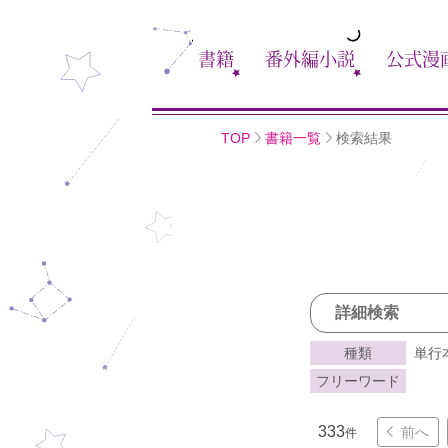
書籍
番外編小説
公式漫
TOP
書籍一覧
検索結果
詳細検索
種類
単行
フリーワード
333
前へ
件