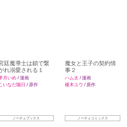
宮廷魔導士は鎖で繋
魔女と王子の契約情
がれ溺愛される１
事２
夢月いめ
/ 漫画
ハム太
/ 漫画
こいなだ陽日
/ 原作
榎木ユウ
/ 原作
ノーチェブックス
ノーチェコミックス