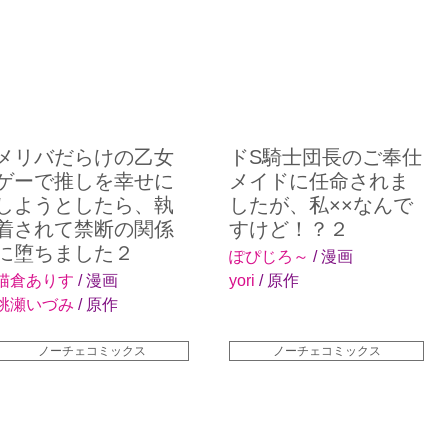
メリバだらけの乙女
ドS騎士団長のご奉仕
ゲーで推しを幸せに
メイドに任命されま
しようとしたら、執
したが、私××なんで
着されて禁断の関係
すけど！？２
に堕ちました２
ぽぴじろ～
/ 漫画
猫倉ありす
/ 漫画
yori
/ 原作
桃瀬いづみ
/ 原作
ノーチェコミックス
ノーチェコミックス