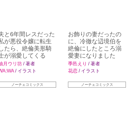
夫と6年間レスだった
お飾りの妻だったの
私が悪役令嬢に転生
に、冷徹な辺境伯を
したら、絶倫美形騎
絶倫にしたところ溺
士が溺愛してくる
愛妻になりました
柚月ウリ坊
/ 著者
季邑えり
/ 著者
WA:WA
/ イラスト
花恋
/ イラスト
ノーチェコミックス
ノーチェコミックス