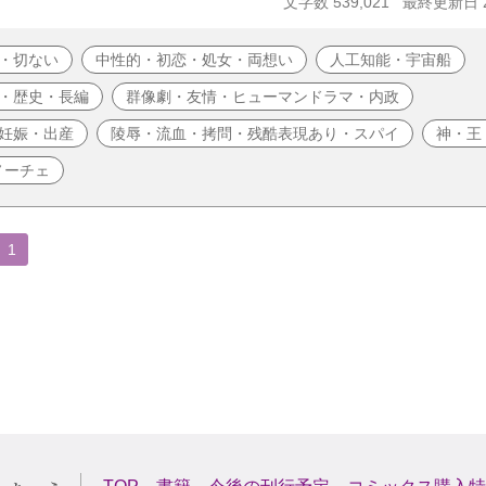
文字数 539,021
最終更新日 20
・切ない
中性的・初恋・処女・両想い
人工知能・宇宙船
・歴史・長編
群像劇・友情・ヒューマンドラマ・内政
妊娠・出産
陵辱・流血・拷問・残酷表現あり・スパイ
神・王
ノーチェ
1