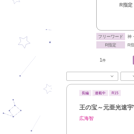
R指定
フリーワード
神
R指定
R指
1
件
長編
連載中
R15
王の宝～元亜光速宇
広海智