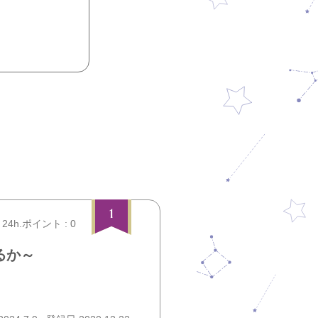
1
24h.ポイント : 0
るか～