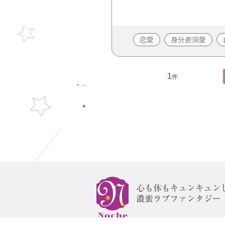
恋愛
身分差溺愛
1
件