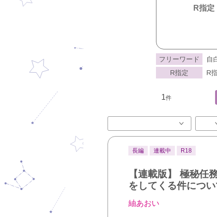
R指定
フリーワード
自
R指定
R指
1
件
長編
連載中
R18
【連載版】 極秘任
をしてくる件につい
紬あおい