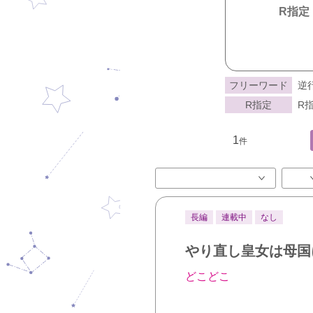
R指定
フリーワード
逆
R指定
R指
1
件
長編
連載中
なし
やり直し皇女は母国
どこどこ