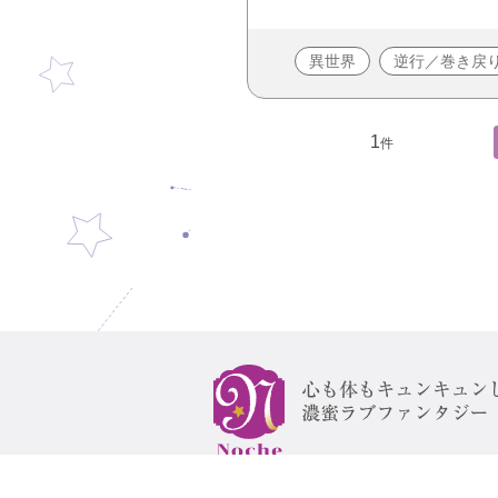
異世界
逆行／巻き戻
1
件