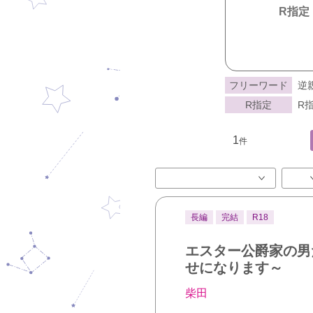
R指定
フリーワード
逆
R指定
R指
1
件
長編
完結
R18
エスター公爵家の男
せになります～
柴田