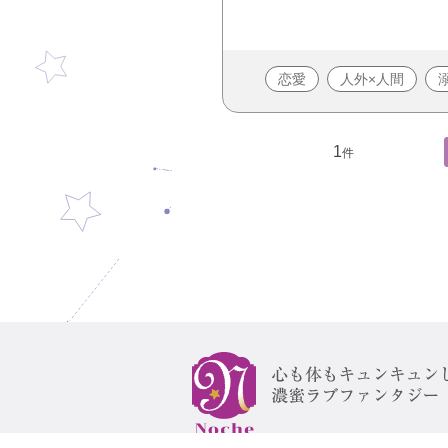
恋愛
人外×人間
1
件