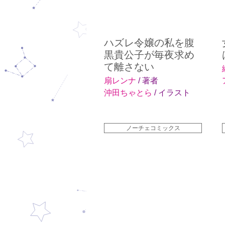
ハズレ令嬢の私を腹
黒貴公子が毎夜求め
て離さない
扇レンナ
/ 著者
沖田ちゃとら
/ イラスト
ノーチェコミックス