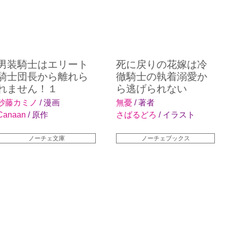
男装騎士はエリート
死に戻りの花嫁は冷
騎士団長から離れら
徹騎士の執着溺愛か
れません！１
ら逃げられない
砂藤カミノ
/ 漫画
無憂
/ 著者
Canaan
/ 原作
さばるどろ
/ イラスト
ノーチェ文庫
ノーチェブックス