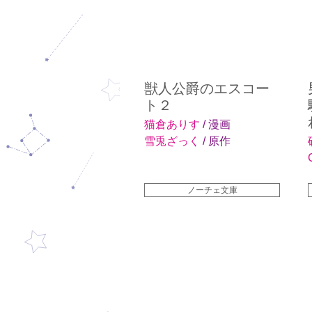
獣人公爵のエスコー
ト２
猫倉ありす
/ 漫画
雪兎ざっく
/ 原作
ノーチェ文庫