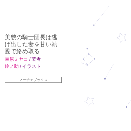
美貌の騎士団長は逃
げ出した妻を甘い執
愛で絡め取る
束原ミヤコ
/ 著者
鈴ノ助
/ イラスト
ノーチェブックス