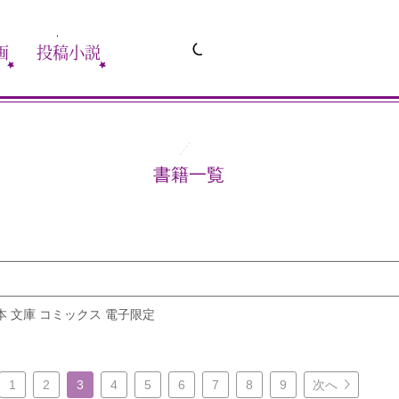
画
投稿小説
書籍一覧
本 文庫 コミックス 電子限定
1
2
3
4
5
6
7
8
9
次へ