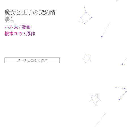
魔女と王子の契約情
事1
ハム太
/ 漫画
榎木ユウ
/ 原作
ノーチェコミックス