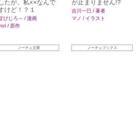
したが、私××なんで
が止まりません!?
すけど！？１
吉川一巳
/ 著者
ぽぴじろ～
/ 漫画
マノ
/ イラスト
yori
/ 原作
ノーチェ文庫
ノーチェブックス