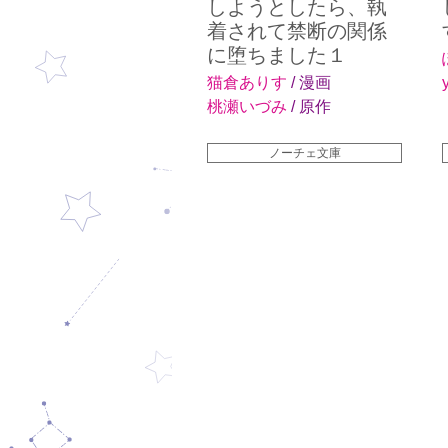
しようとしたら、執
着されて禁断の関係
に堕ちました１
猫倉ありす
/ 漫画
桃瀬いづみ
/ 原作
ノーチェ文庫