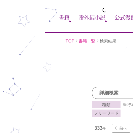
書籍
番外編小説
公式漫
TOP
書籍一覧
検索結果
詳細検索
種類
単行
フリーワード
333
前へ
件