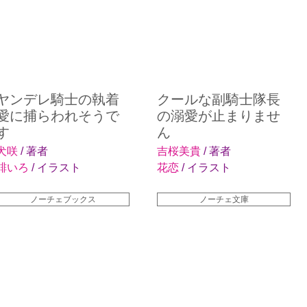
ヤンデレ騎士の執着
クールな副騎士隊長
愛に捕らわれそうで
の溺愛が止まりませ
す
ん
犬咲
/ 著者
吉桜美貴
/ 著者
緋いろ
/ イラスト
花恋
/ イラスト
ノーチェブックス
ノーチェ文庫