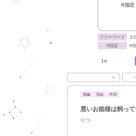
R指定
フリーワード
主
R指定
R指
1
件
長編
完結
R18
悪いお姫様は飼って
りつ