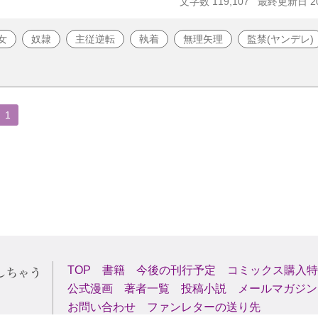
文字数 119,107
最終更新日 20
女
奴隷
主従逆転
執着
無理矢理
監禁(ヤンデレ)
1
TOP
書籍
今後の刊行予定
コミックス購入特
公式漫画
著者一覧
投稿小説
メールマガジン
お問い合わせ
ファンレターの送り先