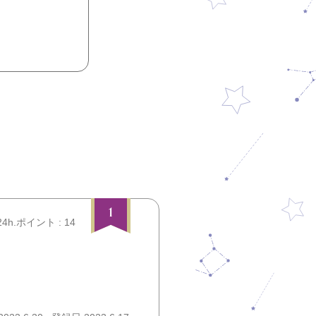
1
24h.ポイント : 14
）