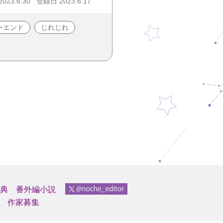
23.6.30
登録日 2023.6.17
ーエンド
じれじれ
典
番外編小説
作家募集