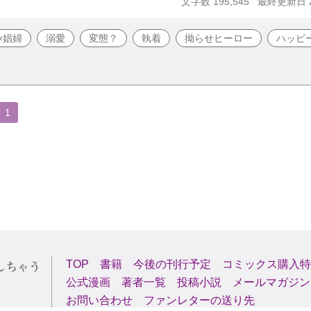
文字数 195,545
最終更新日 20
×娼婦
溺愛
変態？
執着
拗らせヒーロー
ハッピ
1
TOP
書籍
今後の刊行予定
コミックス購入特
公式漫画
著者一覧
投稿小説
メールマガジン
お問い合わせ
ファンレターの送り先