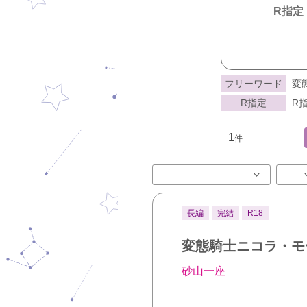
R指定
フリーワード
変
R指定
R指
1
件
長編
完結
R18
変態騎士ニコラ・モ
砂山一座