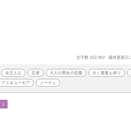
文字数 252,982
最終更新日 20
女主人公
忍者
大人の男女の恋愛
ＢＬ要素も有り
リアス＆ユーモア
ノーチェ
1