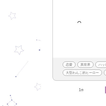
恋愛
異世界
ハッ
大型わんこ的ヒーロー
1
件