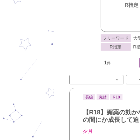
R指定
フリーワード
大
R指定
R指
1
件
長編
完結
R18
【R18】媚薬の効
の間にか成長して迫
夕月