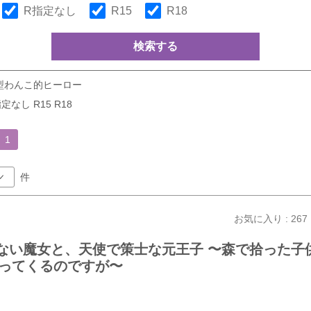
R指定なし
R15
R18
検索する
型わんこ的ヒーロー
定なし R15 R18
1
件
お気に入り : 267
かない魔女と、天使で策士な元王子 〜森で拾った子
ってくるのですが〜