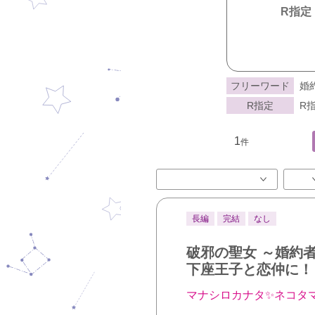
R指定
フリーワード
婚
R指定
R指
1
件
長編
完結
なし
破邪の聖女 ～婚約
下座王子と恋仲に！
マナシロカナタ✨ネコタマ