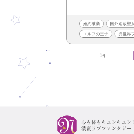
婚約破棄
国外追放聖
エルフの王子
異世界
1
件