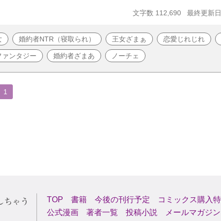
文字数 112,690
最終更新日 2
女
婚約者NTR（寝取られ）
王女ざまぁ
恋愛じれじれ
ファンタジー
婚約者ざまあ
ノーチェ
1
TOP
書籍
今後の刊行予定
コミックス購入特
公式漫画
著者一覧
投稿小説
メールマガジン