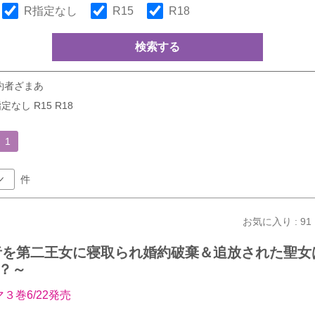
R指定なし
R15
R18
検索する
約者ざまあ
定なし R15 R18
1
件
お気に入り : 91
者を第二王女に寝取られ婚約破棄＆追放された聖女
？～
３巻6/22発売