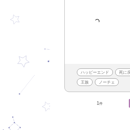
ハッピーエンド
死に
王族
ノーチェ
1
件