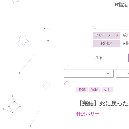
R指定
フリーワード
成
R指定
R指
1
件
長編
完結
なし
【完結】死に戻った
針沢ハリー