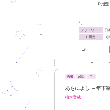
R指定
フリーワード
日
R指定
R指
1
件
長編
完結
R18
あをによし ～年下
柚木音哉