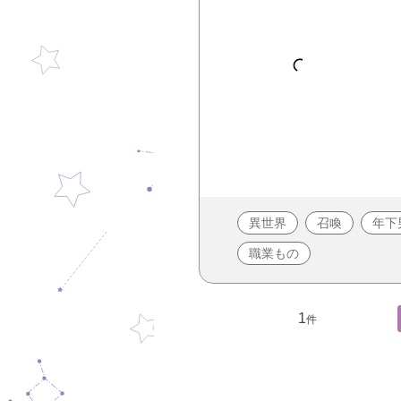
異世界
召喚
年下
職業もの
1
件