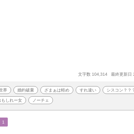
文字数 104,314
最終更新日 20
世界
婚約破棄
ざまぁは軽め
すれ違い
シスコン？？
おもしれー女
ノーチェ
1