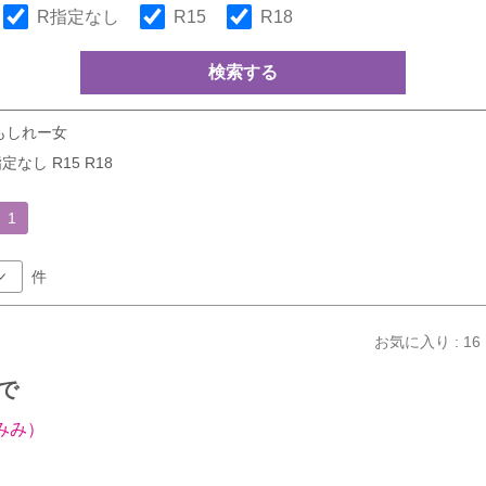
R指定なし
R15
R18
検索する
もしれー女
定なし R15 R18
1
件
お気に入り : 16
で
みみ）