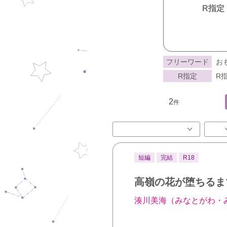
R指定
フリーワード
お
R指定
R指
2
件
短編
完結
R18
高嶺の花が堕ちるま
湊川美海（みなとがわ・