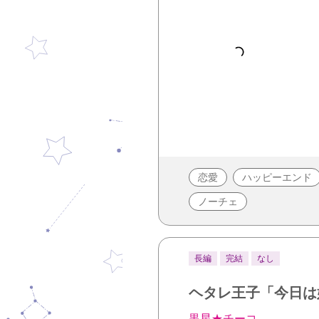
恋愛
ハッピーエンド
ノーチェ
長編
完結
なし
ヘタレ王子「今日は
黒星★チーコ