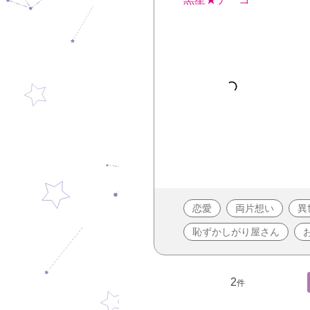
恋愛
両片想い
異
恥ずかしがり屋さん
2
件