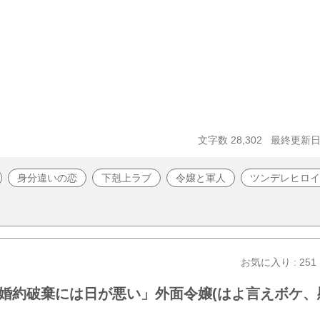
文字数 28,302
最終更新日 2
身分違いの恋
下剋上ラブ
令嬢と軍人
ツンデレヒロイ
お気に入り : 251
婚約破棄には日が悪い」外面令嬢(はよ言えボケ、