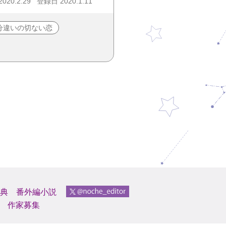
20.2.29
登録日 2020.1.11
分違いの切ない恋
典
番外編小説
作家募集