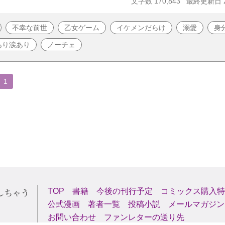
文字数 170,843
最終更新日 20
不幸な前世
乙女ゲーム
イケメンだらけ
溺愛
身
あり涙あり
ノーチェ
1
TOP
書籍
今後の刊行予定
コミックス購入特
公式漫画
著者一覧
投稿小説
メールマガジン
お問い合わせ
ファンレターの送り先