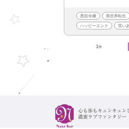
悪役令嬢
異世界転生
ハッピーエンド
笑い
1
件