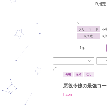
R指定
フリーワード
不
R指定
R指
1
件
長編
完結
なし
悪役令嬢の最強コー
haori