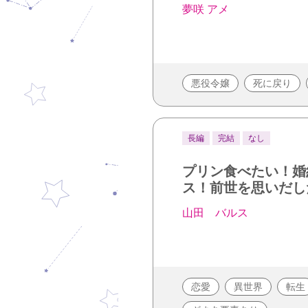
夢咲 アメ
悪役令嬢
死に戻り
長編
完結
なし
プリン食べたい！婚
ス！前世を思いだし
山田 バルス
恋愛
異世界
転生