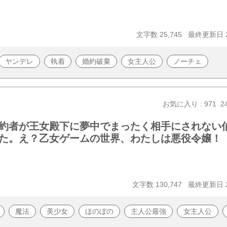
文字数 25,745
最終更新日 20
ヤンデレ
執着
婚約破棄
女主人公
ノーチェ
お気に入り : 971
2
約者が王女殿下に夢中でまったく相手にされない
た。え？乙女ゲームの世界、わたしは悪役令嬢！
文字数 130,747
最終更新日 20
魔法
美少女
ほのぼの
主人公最強
女主人公