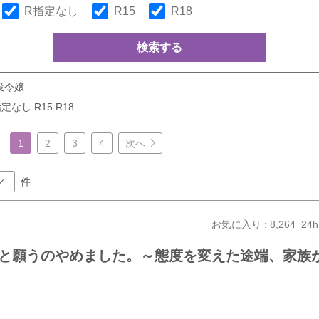
R指定なし
R15
R18
検索する
役令嬢
定なし R15 R18
1
2
3
4
次へ
件
お気に入り : 8,264
24h
と願うのやめました。～態度を変えた途端、家族