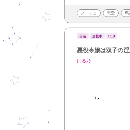
ノーチェ
恋愛
悪
長編
連載中
R18
悪役令嬢は双子の淫
はる乃