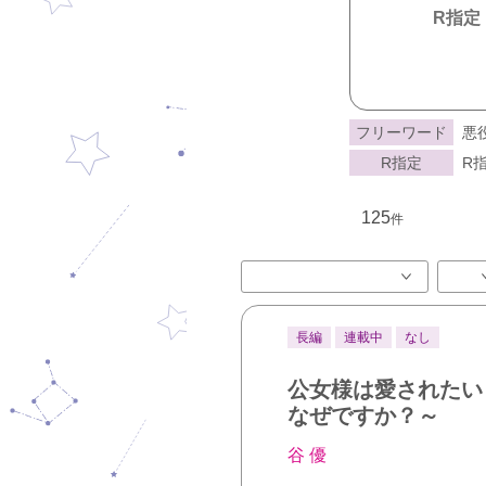
R指定
フリーワード
悪
R指定
R指
125
件
長編
連載中
なし
公女様は愛されたい
なぜですか？～
谷 優