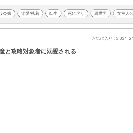
役令嬢
溺愛/執着
転生
死に戻り
異世界
女主人
お気に入り : 3,034
2
魔と攻略対象者に溺愛される