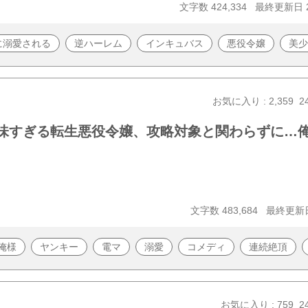
文字数 424,334
最終更新日 20
に溺愛される
逆ハーレム
インキュバス
悪役令嬢
美少
お気に入り : 2,359
2
地味すぎる転生悪役令嬢、攻略対象と関わらずに…
文字数 483,684
最終更新日 
俺様
ヤンキー
電マ
溺愛
コメディ
連続絶頂
お気に入り : 759
2