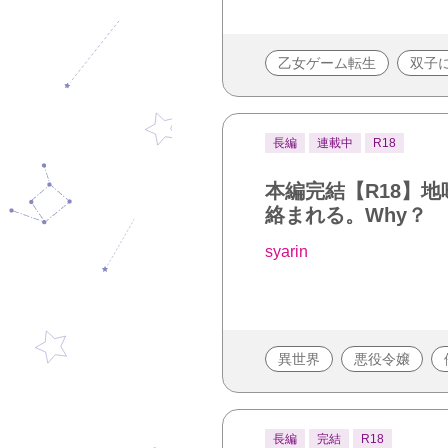
乙女ゲーム転生
双子
長編
連載中
R18
本編完結【R18】
絡まれる。Why？
syarin
異世界
悪役令嬢
長編
完結
R18