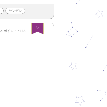
公
ヤンデレ
5
4h.ポイント : 163