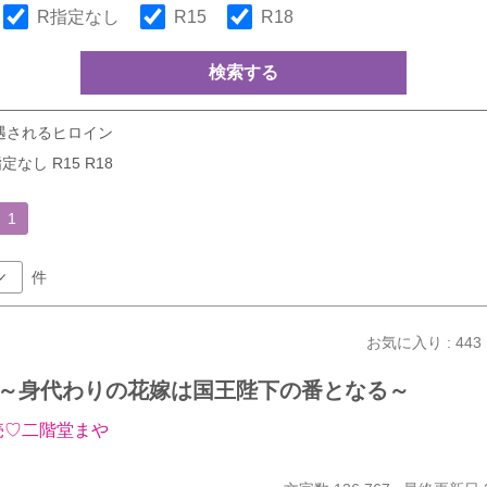
R指定なし
R15
R18
検索する
遇されるヒロイン
定なし R15 R18
1
件
お気に入り : 443
～身代わりの花嫁は国王陛下の番となる～
売♡二階堂まや