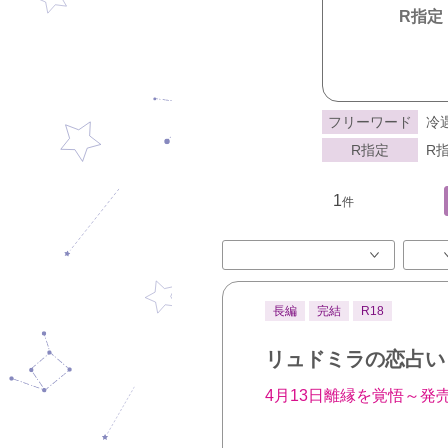
R指定
フリーワード
冷
R指定
R指
1
件
長編
完結
R18
リュドミラの恋占い
4月13日離縁を覚悟～発