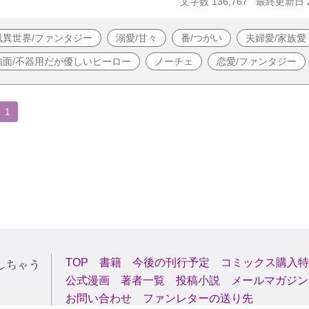
文字数 136,767
最終更新日 20
風異世界/ファンタジー
溺愛/甘々
番/つがい
夫婦愛/家族愛
強面/不器用だが優しいヒーロー
ノーチェ
恋愛/ファンタジー
1
TOP
書籍
今後の刊行予定
コミックス購入特
公式漫画
著者一覧
投稿小説
メールマガジン
お問い合わせ
ファンレターの送り先