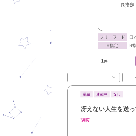
R指定
フリーワード
口
R指定
R指
1
件
長編
連載中
なし
冴えない人生を送っ
胡暖