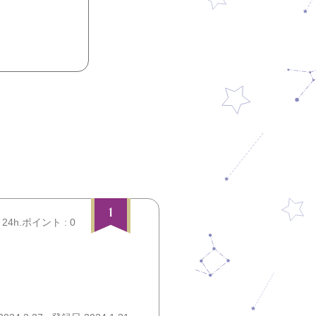
1
24h.ポイント : 0
。