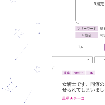
R指定
フリーワード
壁
R指定
R指
1
件
長編
連載中
R15
女騎士です。同僚の
せられてしまいまし
黒星★チーコ