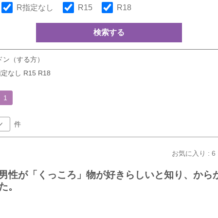
R指定なし
R15
R18
検索する
ドン（する方）
定なし R15 R18
1
件
お気に入り : 6
男性が「くっころ」物が好きらしいと知り、から
た。