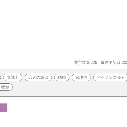
文字数 2,825
最終更新日 202
女戦士
恋人の練習
結婚
辺境伯
イケメン貴公子
、密命
1