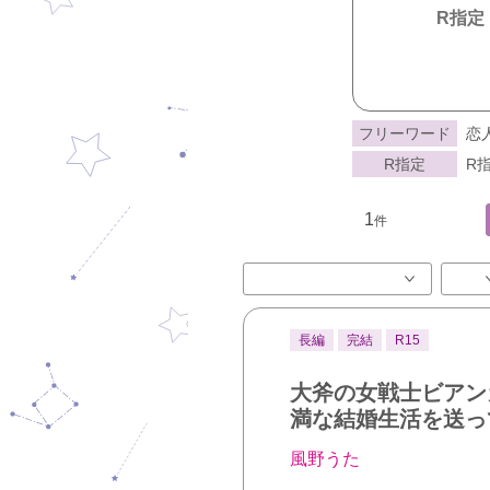
R指定
フリーワード
恋
R指定
R指
1
件
長編
完結
R15
大斧の女戦士ビアン
満な結婚生活を送っ
風野うた