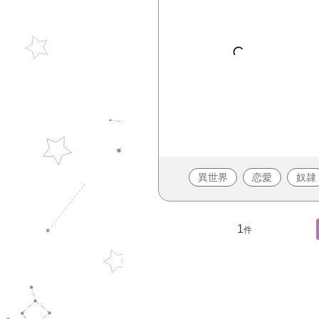
異世界
恋愛
奴隷
1
件