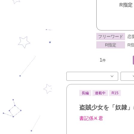
R指定
フリーワード
恋
R指定
R指
1
件
長編
連載中
R15
盗賊少女を「奴隷」
書記係Ｋ君