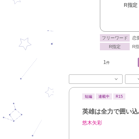
R指定
フリーワード
恋
R指定
R指
1
件
短編
連載中
R15
英雄は全力で囲い込
悠木矢彩