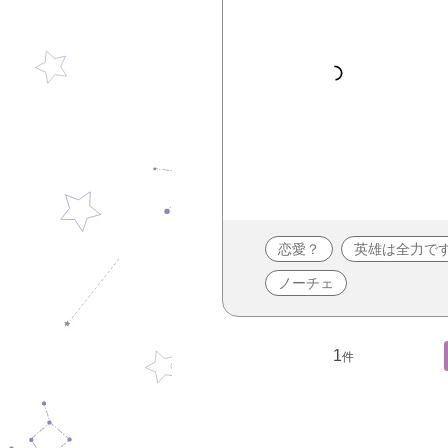
恋愛？
英雄は全力で
ノーチェ
1
件