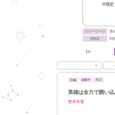
R指定
フリーワード
英
R指定
R指
1
件
短編
連載中
R15
英雄は全力で囲い込
悠木矢彩