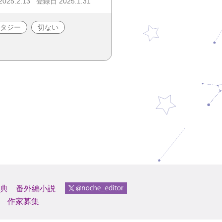
25.2.13
登録日 2025.1.31
タジー
切ない
典
番外編小説
作家募集