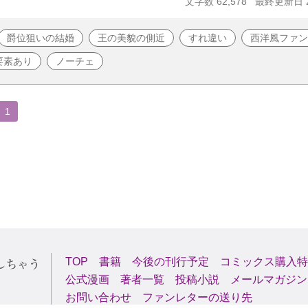
文字数 62,578
最終更新日 20
爵位狙いの結婚
王の美貌の側近
すれ違い
西洋風ファン
要素あり
ノーチェ
1
TOP
書籍
今後の刊行予定
コミックス購入特
公式漫画
著者一覧
投稿小説
メールマガジン
お問い合わせ
ファンレターの送り先