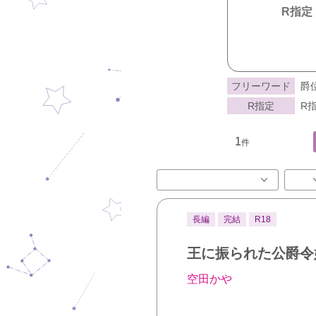
R指定
フリーワード
爵
R指定
R指
1
件
長編
完結
R18
王に振られた公爵令
空田かや