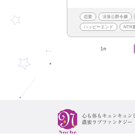
恋愛
没落公爵令嬢
ハッピーエンド
NTR
1
件