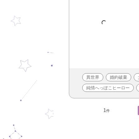
異世界
婚約破棄
純情へっぽこヒーロー
1
件