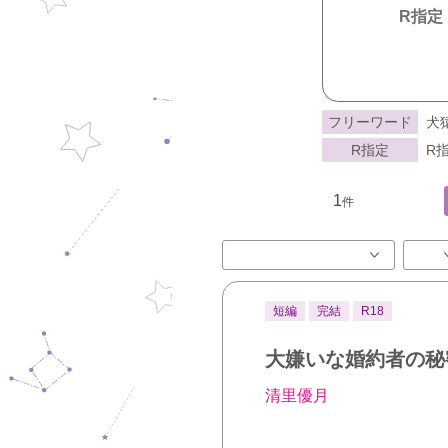
R指定
フリーワード
犬
R指定
R指
1
件
短編
完結
R18
大嫌いな婚約者の秘
清里優月