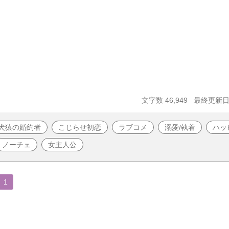
文字数 46,949
最終更新日 2
犬猿の婚約者
こじらせ初恋
ラブコメ
溺愛/執着
ハッ
ノーチェ
女主人公
1