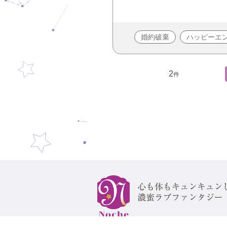
婚約破棄
ハッピーエ
2
件