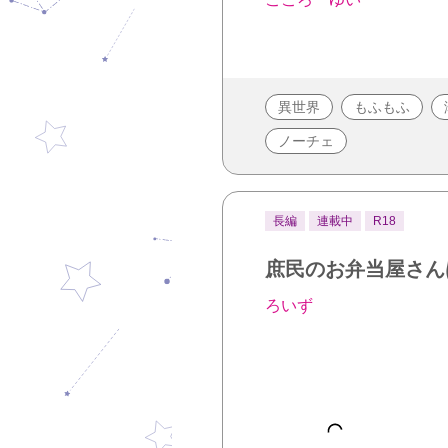
異世界
もふもふ
ノーチェ
長編
連載中
R18
庶民のお弁当屋さん
ろいず