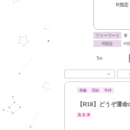
R指定
フリーワード
番
R指定
R指
5
件
長編
完結
R18
【R18】どうぞ運
湊未来