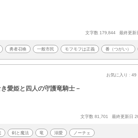
文字数 179,844
最終更新日 
勇者召喚
一般市民
モフモフは正義
番（つがい）
お気に入り : 49
なき愛姫と四人の守護竜騎士－
文字数 81,701
最終更新日 202
恋
剣と魔法
竜
溺愛
ノーチェ