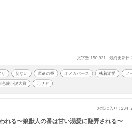
文字数 150,921
最終更新日 20
戻り
切ない
運命の番
オメガバース
執着溺愛
ノ
9回恋愛小説大賞
元サヤ
お気に入り : 234
われる〜狼獣人の番は甘い溺愛に翻弄される〜