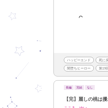
ハッピーエンド
死に
闇堕ちヒーロー
第1
長編
完結
なし
【完】麗しの桃は攫
こころ ゆい