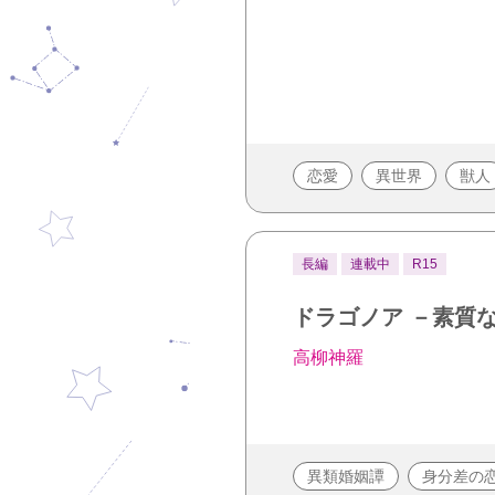
恋愛
異世界
獣人
長編
連載中
R15
ドラゴノア －素質
高柳神羅
異類婚姻譚
身分差の