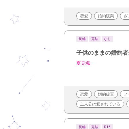
恋愛
婚約破棄
ざ
長編
完結
なし
子供のままの婚約者
夏見颯一
恋愛
婚約破棄
ノ
主人公は愛されている
長編
完結
R15