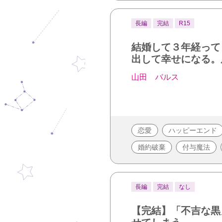
長編
完結
R15
結婚して３年経って
出して幸せになる。
山田 バルス
恋愛
ハッピーエンド
婚約破棄
付与魔法
長編
完結
なし
【完結】「不吉な黒