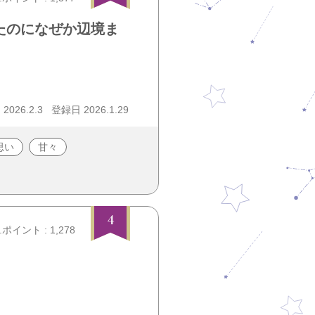
たのになぜか辺境ま
026.2.3
登録日 2026.1.29
思い
甘々
4
.ポイント : 1,278