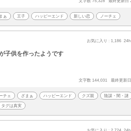
文字数 75,328
最終更新日 20
まぁ
王子
ハッピーエンド
新しい恋
ノーチェ
お気に入り : 1,186
24h
が子供を作ったようです
文字数 144,031
最終更新日 2
ーチェ
ざまぁ
ハッピーエンド
クズ親
陰謀・闇・謎
タグは真実
お気に入り : 2,724
24h