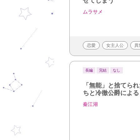
せてしまう
ムラサメ
恋愛
女主人公
異
長編
完結
なし
「無能」と捨てられ
ちと冷徹公爵による
秦江湖