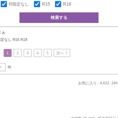
R指定なし
R15
R18
検索する
まぁ
定なし R15 R18
1
2
3
4
5
次へ
件
お気に入り : 4,622
24h