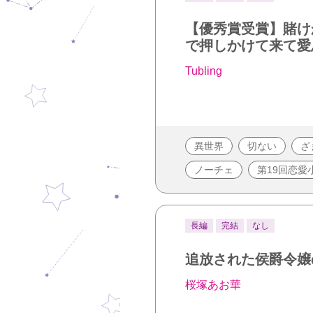
【優秀賞受賞】賭け
で押しかけて来て愛
Tubling
異世界
切ない
ざ
ノーチェ
第19回恋愛
長編
完結
なし
追放された侯爵令嬢
桜塚あお華