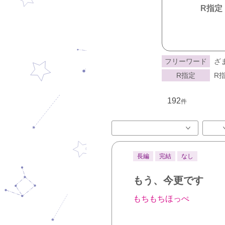
R指定
フリーワード
ざ
R指定
R指
192
件
長編
完結
なし
もう、今更です
もちもちほっぺ