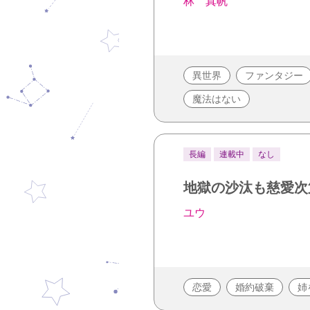
林 真帆
異世界
ファンタジー
魔法はない
長編
連載中
なし
地獄の沙汰も慈愛次
ユウ
恋愛
婚約破棄
姉