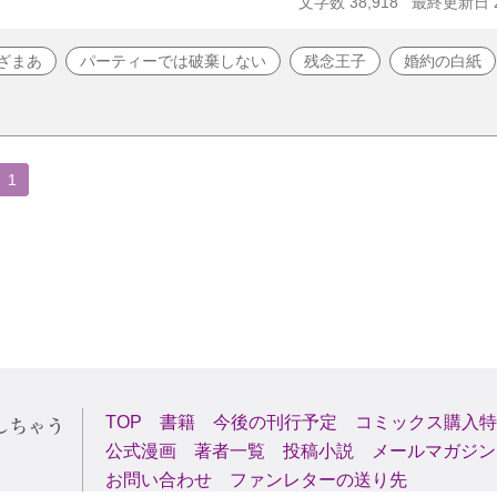
文字数 38,918
最終更新日 20
ざまあ
パーティーでは破棄しない
残念王子
婚約の白紙
1
TOP
書籍
今後の刊行予定
コミックス購入特
公式漫画
著者一覧
投稿小説
メールマガジン
お問い合わせ
ファンレターの送り先