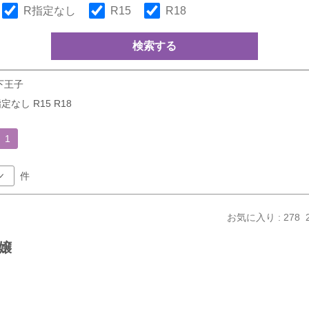
R指定なし
R15
R18
検索する
下王子
定なし R15 R18
1
件
お気に入り : 278
嬢