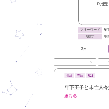
R指定
フリーワード
年
R指定
R指
3
件
長編
完結
R18
年下王子と未亡人令
紺乃 藍