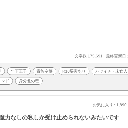
文字数 175,691
最終更新日 20
界
年下王子
貴族令嬢
R18要素あり
バツイチ・未亡人
エンド
身分差の恋
お気に入り : 1,890
魔力なしの私しか受け止められないみたいです