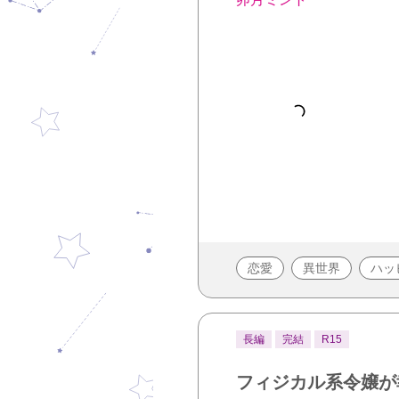
恋愛
異世界
ハッ
長編
完結
R15
フィジカル系令嬢が