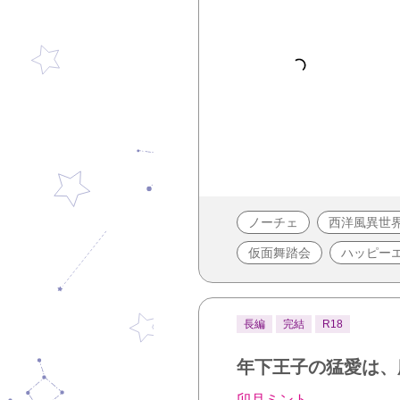
ノーチェ
西洋風異世
仮面舞踏会
ハッピー
長編
完結
R18
年下王子の猛愛は、
卯月ミント