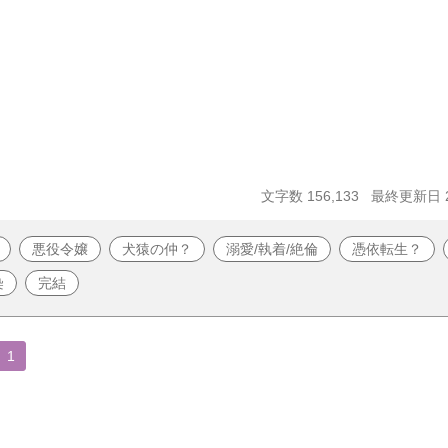
文字数 156,133
最終更新日 20
悪役令嬢
犬猿の仲？
溺愛/執着/絶倫
憑依転生？
染
完結
1