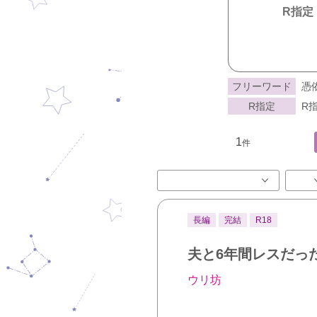
R指定
フリーワード
憑
R指定
R指
1
件
長編
完結
R18
夫と6年間レスだっ
ウリ坊