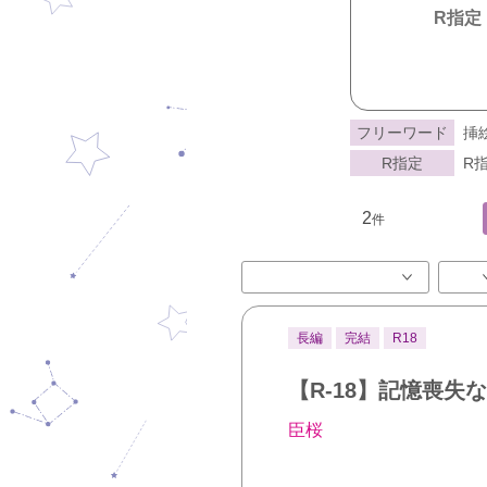
R指定
フリーワード
挿
R指定
R指
2
件
長編
完結
R18
【R-18】記憶喪
臣桜