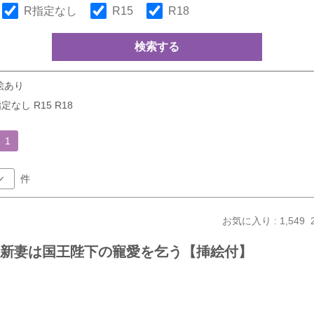
R指定なし
R15
R18
検索する
絵あり
定なし R15 R18
1
件
お気に入り : 1,549
失な新妻は国王陛下の寵愛を乞う【挿絵付】