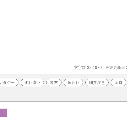
文字数 332,970
最終更新日 20
ンタジー
すれ違い
毒友
奪われ
胸糞注意
エロ
1