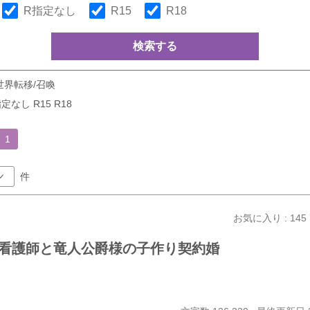
R指定なし
R15
R18
検索する
世界転移/召喚
定なし R15 R18
1
件
お気に入り : 145
看護師と竜人公爵様の子作り契約婚