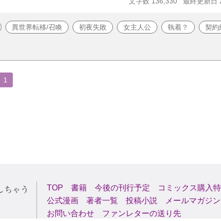
文字数 136,330
最終更新日 20
異世界転移/召喚
初夜失敗
女主人公
執着？
契約
1
TOP
書籍
今後の刊行予定
コミックス購入特
公式漫画
著者一覧
投稿小説
メールマガジン
お問い合わせ
ファンレターの送り先