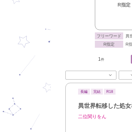
R指定
フリーワード
異
R指定
R指
1
件
長編
完結
R18
異世界転移した処女
二位関りをん