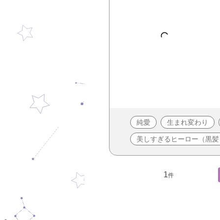
純愛
生まれ変わり
美しすぎるヒーロー（黒髪
1
件