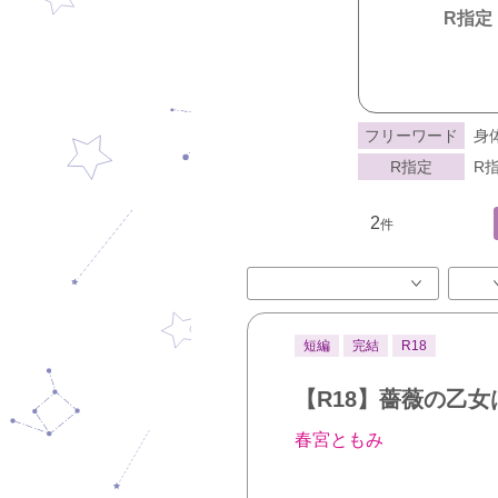
R指定
フリーワード
身
R指定
R指
2
件
短編
完結
R18
【R18】薔薇の乙
春宮ともみ