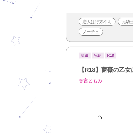
恋人は行方不明
元騎
ノーチェ
短編
完結
R18
【R18】薔薇の乙
春宮ともみ