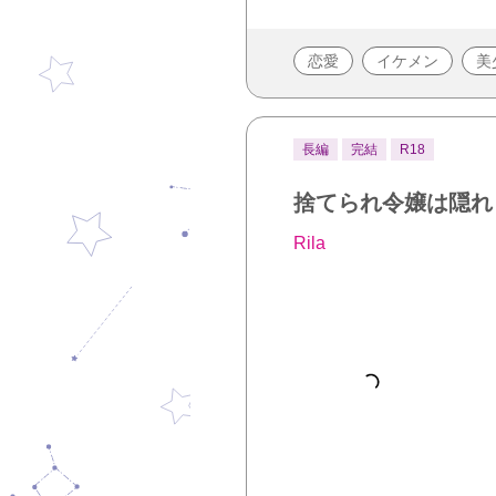
恋愛
イケメン
美
長編
完結
R18
捨てられ令嬢は隠れ
Rila