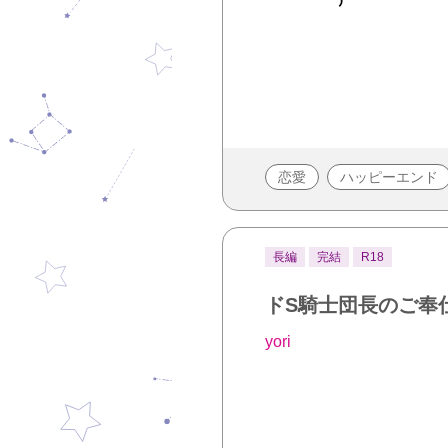
恋愛
ハッピーエンド
長編
完結
R18
ドS騎士団長のご奉
yori