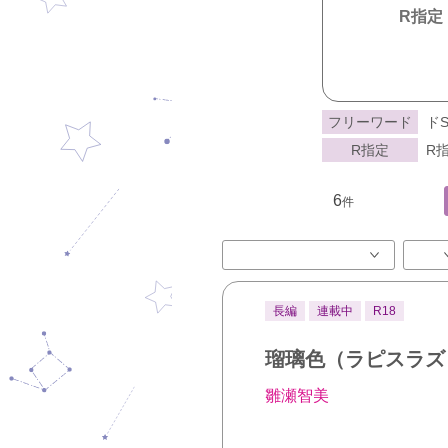
R指定
フリーワード
ド
R指定
R指
6
件
長編
連載中
R18
瑠璃色（ラピスラズ
雛瀬智美