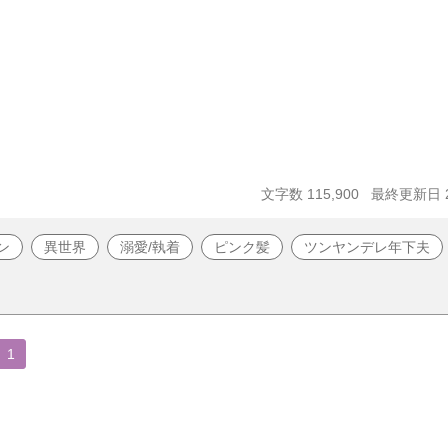
文字数 115,900
最終更新日 20
ン
異世界
溺愛/執着
ピンク髪
ツンヤンデレ年下夫
1