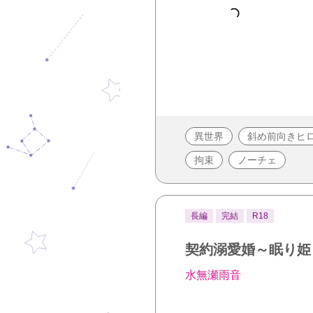
異世界
斜め前向きヒ
拘束
ノーチェ
長編
完結
R18
契約溺愛婚～眠り姫
水無瀬雨音