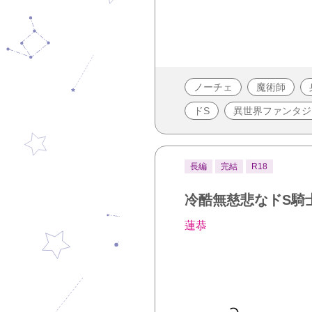
ノーチェ
魔術師
ドS
異世界ファンタジ
長編
完結
R18
冷酷無慈悲なドS騎
蓮恭