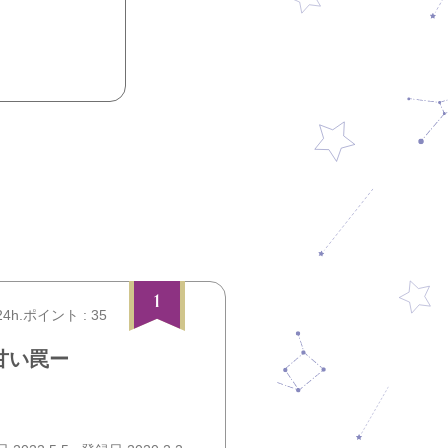
1
24h.ポイント : 35
甘い罠ー