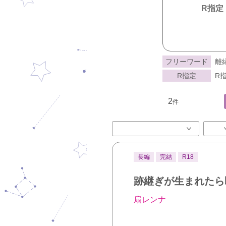
R指定
フリーワード
離
R指定
R指
2
件
長編
完結
R18
跡継ぎが生まれたら
扇レンナ