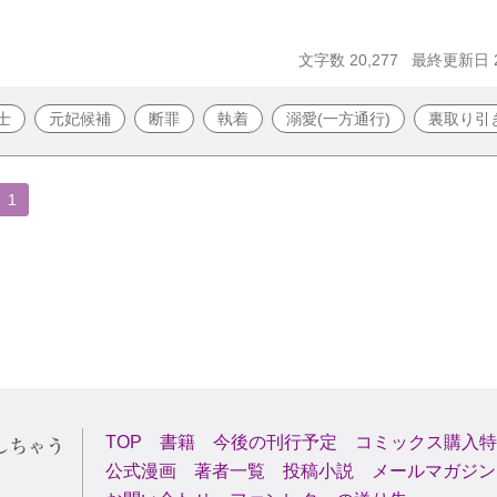
文字数 20,277
最終更新日 20
士
元妃候補
断罪
執着
溺愛(一方通行)
裏取り引
1
TOP
書籍
今後の刊行予定
コミックス購入特
公式漫画
著者一覧
投稿小説
メールマガジン