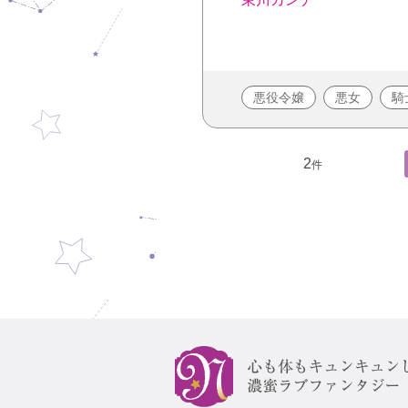
悪役令嬢
悪女
騎
2
件