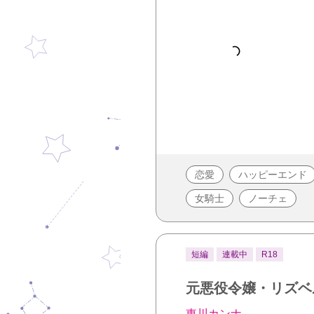
恋愛
ハッピーエンド
女騎士
ノーチェ
短編
連載中
R18
元悪役令嬢・リズベ
東川カンナ