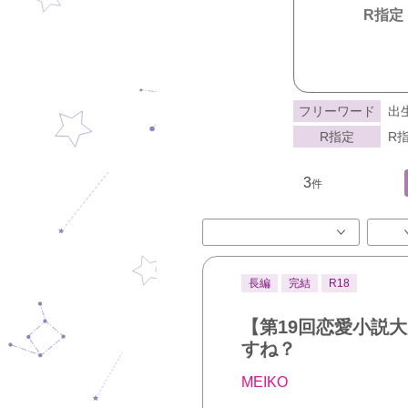
R指定
フリーワード
出
R指定
R指
3
件
長編
完結
R18
【第19回恋愛小説
すね？
MEIKO