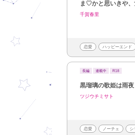
ま♡かと思いきや、
千賀春里
恋愛
ハッピーエンド
長編
連載中
R18
黒瑠璃の歌姫は雨夜
ツジウチミサト
恋愛
ノーチェ
シ