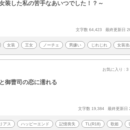
女装した私の苦手なあいつでした！？～
文字数 64,423
最終更新日 202
女装
王女
ノーチェ
男嫌い
じれじれ
女装攻
お気に入り : 3
と御曹司の恋に濡れる
文字数 19,384
最終更新日 20
リアス
ハッピーエンド
記憶喪失
TL(R18)
歌姫