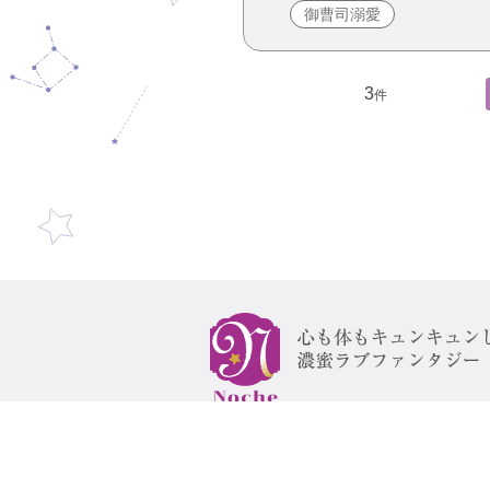
御曹司溺愛
3
件